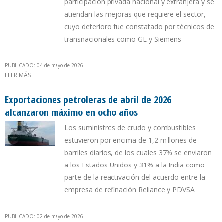
participación privada nacional y extranjera y se
atiendan las mejoras que requiere el sector,
cuyo deterioro fue constatado por técnicos de
transnacionales como GE y Siemens
PUBLICADO: 04 de mayo de 2026
LEER MÁS
SOBRE 78% DE LAS EMPRESAS EN VENEZUELA REPORTAN CORTES
ELÉCTRICOS Y CORPOELEC CARECE DE DINERO PARA FINANCIAR
MEJORAS
Exportaciones petroleras de abril de 2026
alcanzaron máximo en ocho años
Los suministros de crudo y combustibles
estuvieron por encima de 1,2 millones de
barriles diarios, de los cuales 37% se enviaron
a los Estados Unidos y 31% a la India como
parte de la reactivación del acuerdo entre la
empresa de refinación Reliance y PDVSA
PUBLICADO: 02 de mayo de 2026