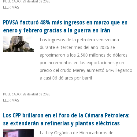
PUBLICADO: 29 de abril de 2026
LEER MÁS
SOBRE ENI Y PDVSA FIRMAN ACUERDO PARA RELANZAR
PRODUCCIÓN EN PETROJUNÍN A 75.000 B/D
PDVSA facturó 48% más ingresos en marzo que en
enero y febrero gracias a la guerra en Irán
Los ingresos de la petrolera venezolana
durante el tercer mes del año 2026 se
aproximaron a los 2.500 millones de dólares
por incrementos en las exportaciones y un
precio del crudo Merey aumentó 64% llegando
a casi 86 dólares por barril
PUBLICADO: 28 de abril de 2026
LEER MÁS
SOBRE PDVSA FACTURÓ 48% MÁS INGRESOS EN MARZO QUE EN
ENERO Y FEBRERO GRACIAS A LA GUERRA EN IRÁN
Los CPP brillaron en el foro de la Cámara Petrolera:
se extenderán a refinerías y plantas eléctricas
La Ley Orgánica de Hidrocarburos de