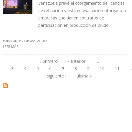
Venezuela prevé el otorgamiento de licencias
de refinación y está en evaluación otorgarlo a
empresas que tienen contratos de
participación en producción de crudo
PUBLICADO: 27 de abril de 2026
LEER MÁS
SOBRE LOS CPP BRILLARON EN EL FORO DE LA CÁMARA
PETROLERA: SE EXTENDERÁN A REFINERÍAS Y PLANTAS ELÉCTRICAS
« primero
‹ anterior
…
3
4
5
6
7
8
9
10
11
Páginas
siguiente ›
última »