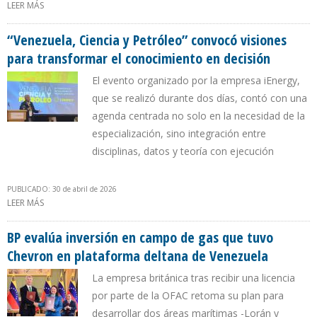
LEER MÁS
SOBRE EXPORTACIONES PETROLERAS DE ABRIL DE 2026
ALCANZARON MÁXIMO EN OCHO AÑOS
“Venezuela, Ciencia y Petróleo” convocó visiones
para transformar el conocimiento en decisión
El evento organizado por la empresa iEnergy,
que se realizó durante dos días, contó con una
agenda centrada no solo en la necesidad de la
especialización, sino integración entre
disciplinas, datos y teoría con ejecución
PUBLICADO: 30 de abril de 2026
LEER MÁS
SOBRE “VENEZUELA, CIENCIA Y PETRÓLEO” CONVOCÓ VISIONES
PARA TRANSFORMAR EL CONOCIMIENTO EN DECISIÓN
BP evalúa inversión en campo de gas que tuvo
Chevron en plataforma deltana de Venezuela
La empresa británica tras recibir una licencia
por parte de la OFAC retoma su plan para
desarrollar dos áreas marítimas -Lorán y