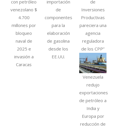
con petróleo
importación
de
venezolano $
de
Inversiones
4.700
componentes
Productivas
millones por
para la
pareciera una
bloqueo
elaboración
agencia
naval de
de gasolina
reguladora
2025 e
desde los
de los CPP”
invasión a
EE.UU.
Caracas
Venezuela
redujo
exportaciones
de petróleo a
India y
Europa por
reducción de