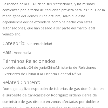
La licencia de la OFAC tiene sus restricciones, y las mismas
comienzan por la fecha de caducidad prevista para las 12:01 de la
madrugada del viernes 23 de octubre, salvo que esta
dependencia decida extenderla como ha hecho con estas
autorizaciones, que han pasado a ser parte del marco legal
venezolano.
Categoría:
Sustentabilidad
País:
Venezuela
Términos Relacionados:
doblete sísmico
24 de junio
China
Ministerio de Relaciones
Exteriores de China
OFAC
Licencia General Nº 60
Related Content:
Domegas agiliza inspección de tuberías de gas doméstico en
el suroeste de Caracas
Delcy Rodríguez ordenó cierre de
suministro de gas directo en zonas afectadas por doblete
sísmico
GL 60 de OFAC: qué significa en la práctica para