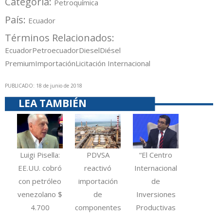
Categoría:
Petroquímica
País:
Ecuador
Términos Relacionados:
Ecuador
Petroecuador
Diesel
Diésel
Premium
Importación
Licitación Internacional
PUBLICADO: 18 de junio de 2018
LEA TAMBIÉN
Luigi Pisella:
PDVSA
“El Centro
EE.UU. cobró
reactivó
Internacional
con petróleo
importación
de
venezolano $
de
Inversiones
4.700
componentes
Productivas