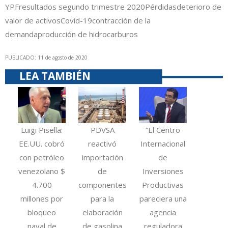
YPF
resultados segundo trimestre 2020
Pérdidas
deterioro de
valor de activos
Covid-19
contracción de la
demanda
producción de hidrocarburos
PUBLICADO: 11 de agosto de 2020
LEA TAMBIÉN
Luigi Pisella:
PDVSA
“El Centro
EE.UU. cobró
reactivó
Internacional
con petróleo
importación
de
venezolano $
de
Inversiones
4.700
componentes
Productivas
millones por
para la
pareciera una
bloqueo
elaboración
agencia
naval de
de gasolina
reguladora