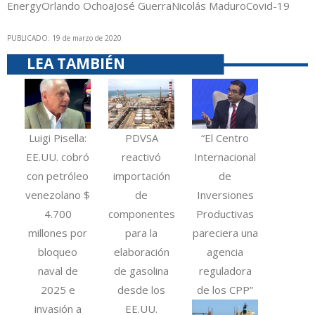
Energy
Orlando Ochoa
José Guerra
Nicolás Maduro
Covid-19
PUBLICADO: 19 de marzo de 2020
LEA TAMBIÉN
Luigi Pisella:
PDVSA
“El Centro
EE.UU. cobró
reactivó
Internacional
con petróleo
importación
de
venezolano $
de
Inversiones
4.700
componentes
Productivas
millones por
para la
pareciera una
bloqueo
elaboración
agencia
naval de
de gasolina
reguladora
2025 e
desde los
de los CPP”
invasión a
EE.UU.