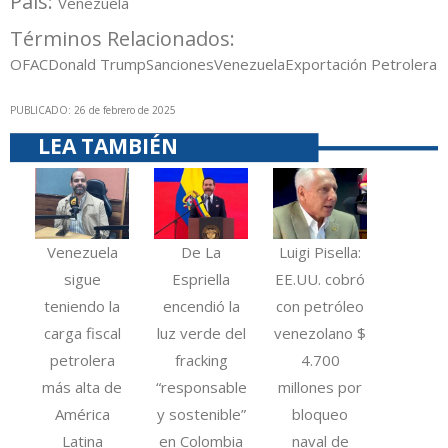
País:
Venezuela
Términos Relacionados:
OFAC
Donald Trump
Sanciones
Venezuela
Exportación Petrolera
PUBLICADO: 26 de febrero de 2025
LEA TAMBIÉN
Venezuela
De La
Luigi Pisella:
sigue
Espriella
EE.UU. cobró
teniendo la
encendió la
con petróleo
carga fiscal
luz verde del
venezolano $
petrolera
fracking
4.700
más alta de
“responsable
millones por
América
y sostenible”
bloqueo
Latina
en Colombia
naval de