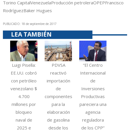
Torino Capital
Venezuela
Producción petrolera
OPEP
Francisco
Rodríguez
Baker Hugues
PUBLICADO: 18 de septiembre de 2017
LEA TAMBIÉN
Luigi Pisella:
PDVSA
“El Centro
EE.UU. cobró
reactivó
Internacional
con petróleo
importación
de
venezolano $
de
Inversiones
4.700
componentes
Productivas
millones por
para la
pareciera una
bloqueo
elaboración
agencia
naval de
de gasolina
reguladora
2025 e
desde los
de los CPP”