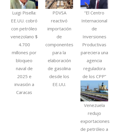
Luigi Pisella:
PDVSA
“El Centro
EE.UU. cobró
reactivó
Internacional
con petróleo
importación
de
venezolano $
de
Inversiones
4.700
componentes
Productivas
millones por
para la
pareciera una
bloqueo
elaboración
agencia
naval de
de gasolina
reguladora
2025 e
desde los
de los CPP”
invasión a
EE.UU.
Caracas
Venezuela
redujo
exportaciones
de petróleo a