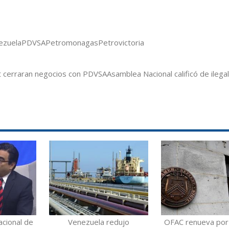
ezuela
PDVSA
Petromonagas
Petrovictoria
ft cerraran negocios con PDVSA
Asamblea Nacional calificó de ilega
acional de
Venezuela redujo
OFAC renueva por