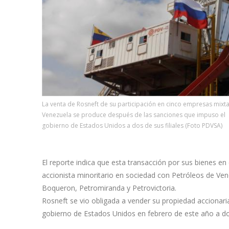
La venta de Rosneft de su participación en cinco empresas mixt
Venezuela se produce después de las sanciones que impuso el
gobierno de Estados Unidos a dos de sus filiales (Foto PDVSA)
El reporte indica que esta transacción por sus bienes 
accionista minoritario en sociedad con Petróleos de V
Boqueron, Petromiranda y Petrovictoria.
Rosneft se vio obligada a vender su propiedad accionari
gobierno de Estados Unidos en febrero de este año a dos