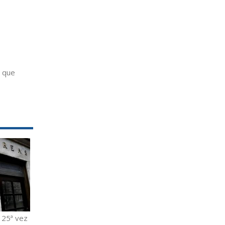
l que
 25ª vez