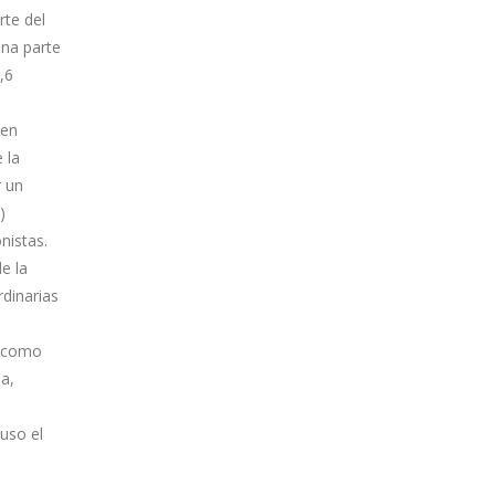
rte del
una parte
,6
 en
 la
r un
)
nistas.
e la
rdinarias
n como
a,
uso el