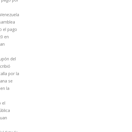
 Venezuela
Asamblea
o el pago
20 en
han
cupón del
cribió
lla por la
lana se
en la
 el
ública
Juan