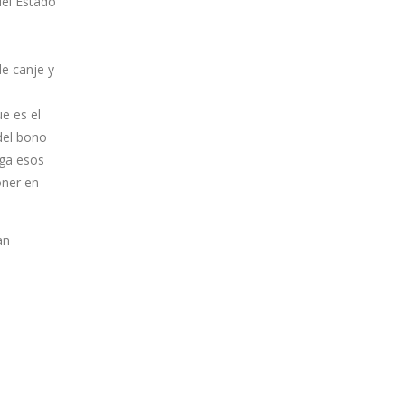
del Estado
e canje y
e es el
del bono
aga esos
oner en
an