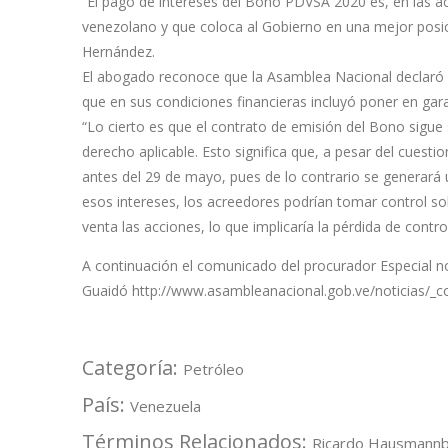
“El pago de intereses del Bono PDVSA 2020 es, en las ac
venezolano y que coloca al Gobierno en una mejor posici
Hernández.
El abogado reconoce que la Asamblea Nacional declaró i
que en sus condiciones financieras incluyó poner en gara
“Lo cierto es que el contrato de emisión del Bono sigue 
derecho aplicable. Esto significa que, a pesar del cues
antes del 29 de mayo, pues de lo contrario se generará
esos intereses, los acreedores podrían tomar control s
venta las acciones, lo que implicaría la pérdida de contr
A continuación el comunicado del procurador Especial n
Guaidó
http://www.asambleanacional.gob.ve/noticias/_
Categoría:
Petróleo
País:
Venezuela
Términos Relacionados:
Ricardo Hausmann