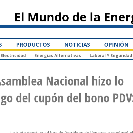
Pasar al
contenido
El Mundo de la Ener
principal
S
PRODUCTOS
NOTICIAS
OPINIÓN
Electricidad
Energías Alternativas
Laboral Y Seguridad
samblea Nacional hizo lo
ago del cupón del bono PD
La junta directiva ad hoc de Petróleos de Venezuela confirmó e