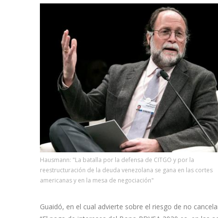
Hausmann: "La batalla por la defensa de CITGO y por la
reestructuración de la deuda venezolana se gana en las cortes
americanas y en la mesa de negociación"
Guaidó, en el cual advierte sobre el riesgo de no cancela