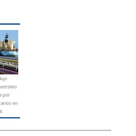
dujo
petróleo
a por
tarios en
26