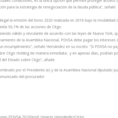
tuales condiciones, es la única opción que permite proteger activos 
ón para la estrategia de renegociación de la deuda pública”, señaló
legal la emisión del bono 2020 realizada en 2016 bajo la modalidad d
ntía 50,1% de las acciones de Citgo.
siendo válido y vinculante de acuerdo con las leyes de Nueva York, qu
tionamiento de la Asamblea Nacional, PDVSA debe pagar los intereses 
 un incumplimiento”, señaló Hernández en su escrito. “Si PDVSA no p
obre Citgo Holding de manera inmediata; y en apenas días, podrían p
ol del Estado sobre Citgo”, añade.
ombrado por el Presidente (e) y de la Asamblea Nacional diputado Ju
comunicado-del-procurador
bono PDVSA 2020
José Ignacio Hernández
Citgo