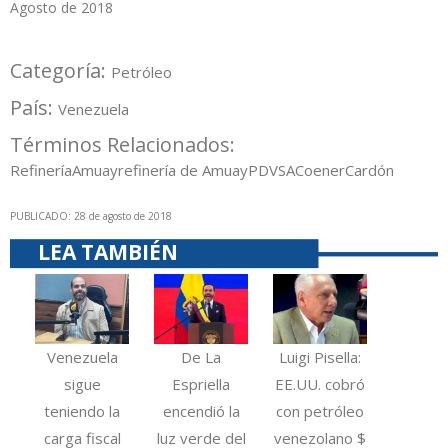
Agosto de 2018
Categoría:
Petróleo
País:
Venezuela
Términos Relacionados:
Refinería
Amuay
refinería de Amuay
PDVSA
Coener
Cardón
PUBLICADO: 28 de agosto de 2018
LEA TAMBIÉN
Venezuela
De La
Luigi Pisella:
sigue
Espriella
EE.UU. cobró
teniendo la
encendió la
con petróleo
carga fiscal
luz verde del
venezolano $