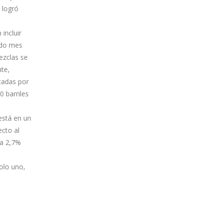
 logró
incluir
ndo mes
mezclas se
nte,
tadas por
 barriles
está en un
ecto al
za 2,7%
olo uno,