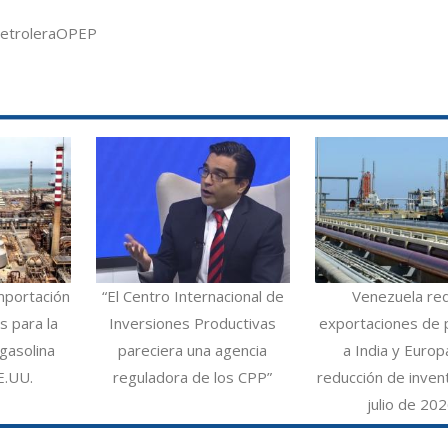
etrolera
OPEP
mportación
“El Centro Internacional de
Venezuela re
 para la
Inversiones Productivas
exportaciones de 
gasolina
pareciera una agencia
a India y Europ
E.UU.
reguladora de los CPP”
reducción de inven
julio de 20