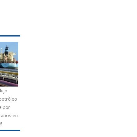
dujo
petróleo
a por
tarios en
26