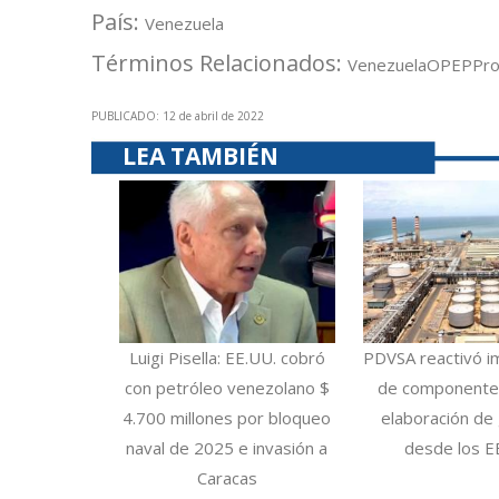
País:
Venezuela
Términos Relacionados:
Venezuela
OPEP
Pro
PUBLICADO: 12 de abril de 2022
LEA TAMBIÉN
Luigi Pisella: EE.UU. cobró
PDVSA reactivó i
con petróleo venezolano $
de componentes
4.700 millones por bloqueo
elaboración de 
naval de 2025 e invasión a
desde los E
Caracas