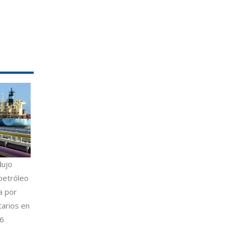
dujo
petróleo
a por
tarios en
26