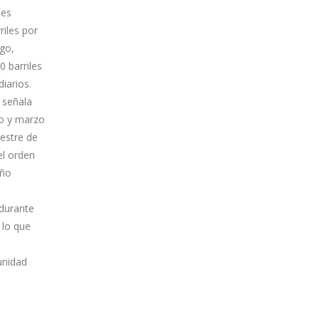
les
riles por
rgo,
 barriles
iarios.
a señala
ro y marzo
mestre de
el orden
año
 durante
 lo que
unidad