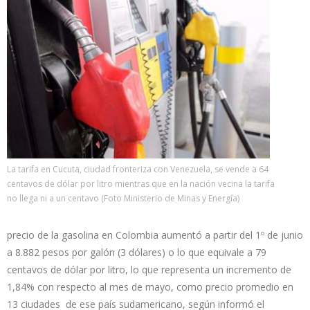
La tarifa en Cucuta, ciudad fronteriza con Venezuela, se vende a 64
centavos de dólar por litro mientras que en la nación vecina la tarifa
no llega ni a un centavo (Foto Ministerio de Minas y Energía)
precio de la gasolina en Colombia aumentó a partir del 1º de junio
a 8.882 pesos por galón (3 dólares) o lo que equivale a 79
centavos de dólar por litro, lo que representa un incremento de
1,84% con respecto al mes de mayo, como precio promedio en
13 ciudades de ese país sudamericano, según informó el