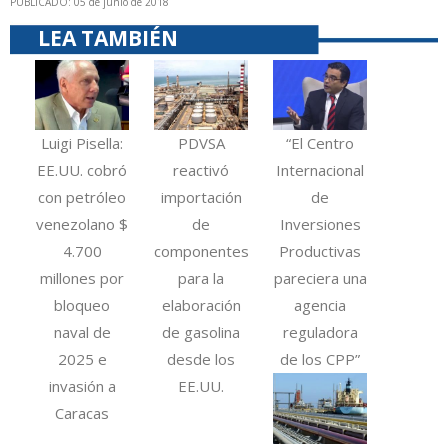
PUBLICADO: 05 de junio de 2018
LEA TAMBIÉN
Luigi Pisella:
PDVSA
“El Centro
EE.UU. cobró
reactivó
Internacional
con petróleo
importación
de
venezolano $
de
Inversiones
4.700
componentes
Productivas
millones por
para la
pareciera una
bloqueo
elaboración
agencia
naval de
de gasolina
reguladora
2025 e
desde los
de los CPP”
invasión a
EE.UU.
Caracas