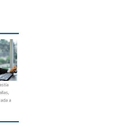
astía
llas,
rada a