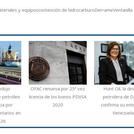
teriales y equipos
contención de hidrocarburo
Derrame
Ventanilla
edujo
OFAC renueva por 25ª vez
Hunt Oil, la din
e petróleo
licencia de los bonos PDVSA
petrolera de Da
opa por
2020
confirma su ent
ntarios en
Venezuela
026