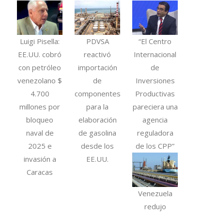
Luigi Pisella:
PDVSA
“El Centro
EE.UU. cobró
reactivó
Internacional
con petróleo
importación
de
venezolano $
de
Inversiones
4.700
componentes
Productivas
millones por
para la
pareciera una
bloqueo
elaboración
agencia
naval de
de gasolina
reguladora
2025 e
desde los
de los CPP”
invasión a
EE.UU.
Caracas
Venezuela
redujo