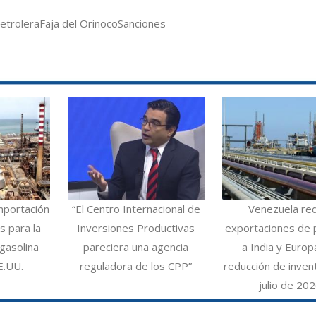
etrolera
Faja del Orinoco
Sanciones
mportación
“El Centro Internacional de
Venezuela re
 para la
Inversiones Productivas
exportaciones de 
gasolina
pareciera una agencia
a India y Europ
E.UU.
reguladora de los CPP”
reducción de inven
julio de 20