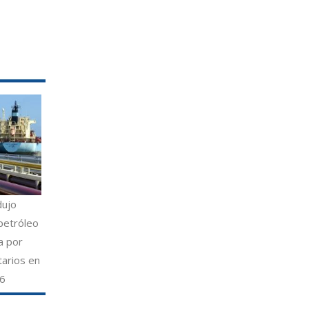
dujo
petróleo
a por
tarios en
26