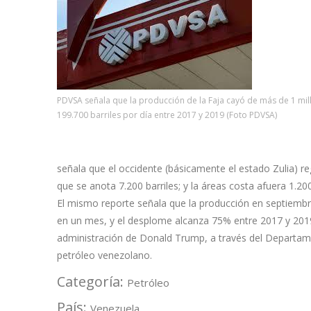
PDVSA señala que la producción de la Faja cayó de más de 1 mil
199.700 barriles por día entre 2017 y 2019 (Foto PDVSA)
señala que el occidente (básicamente el estado Zulia) r
que se anota 7.200 barriles; y la áreas costa afuera 1.200
El mismo reporte señala que la producción en septiembre
en un mes, y el desplome alcanza 75% entre 2017 y 2019
administración de Donald Trump, a través del Departame
petróleo venezolano.
Categoría:
Petróleo
País:
Venezuela