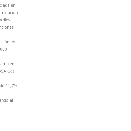
nciada en
isminución
rriles
nciones
cción en
.000
e
 También
DVSA Gas
 de 11,7%
rcio al