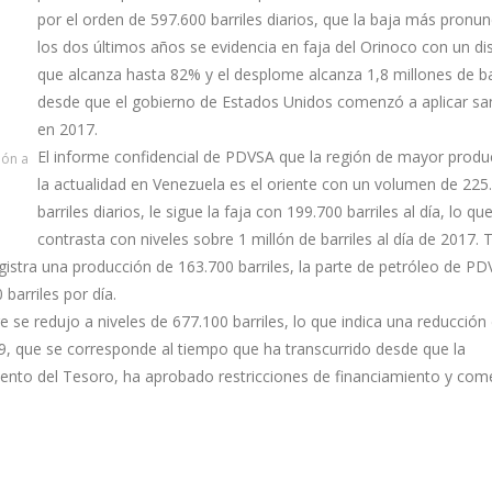
por el orden de 597.600 barriles diarios, que la baja más pronu
los dos últimos años se evidencia en faja del Orinoco con un d
que alcanza hasta 82% y el desplome alcanza 1,8 millones de ba
desde que el gobierno de Estados Unidos comenzó a aplicar sa
en 2017.
El informe confidencial de PDVSA que la región de mayor produ
lón a
la actualidad en Venezuela es el oriente con un volumen de 225
barriles diarios, le sigue la faja con 199.700 barriles al día, lo qu
contrasta con niveles sobre 1 millón de barriles al día de 2017.
egistra una producción de 163.700 barriles, la parte de petróleo de P
 barriles por día.
 se redujo a niveles de 677.100 barriles, lo que indica una reducción
, que se corresponde al tiempo que ha transcurrido desde que la
nto del Tesoro, ha aprobado restricciones de financiamiento y come