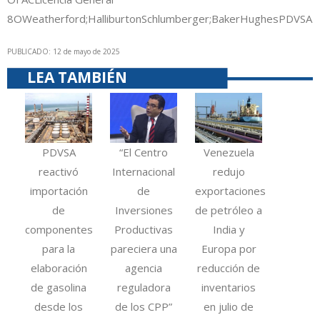
8O
Weatherford;Halliburton
Schlumberger;BakerHughes
PDVSA
PUBLICADO: 12 de mayo de 2025
LEA TAMBIÉN
PDVSA
“El Centro
Venezuela
reactivó
Internacional
redujo
importación
de
exportaciones
de
Inversiones
de petróleo a
componentes
Productivas
India y
para la
pareciera una
Europa por
elaboración
agencia
reducción de
de gasolina
reguladora
inventarios
desde los
de los CPP”
en julio de