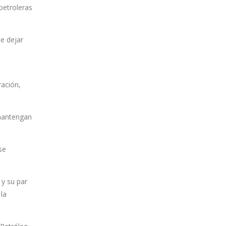
petroleras
e dejar
ración,
 mantengan
se
 y su par
la