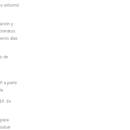
do informó
ación y
 Emiratos
meros días
ro de
 a partir
a.
EP. En
 para
pulsar