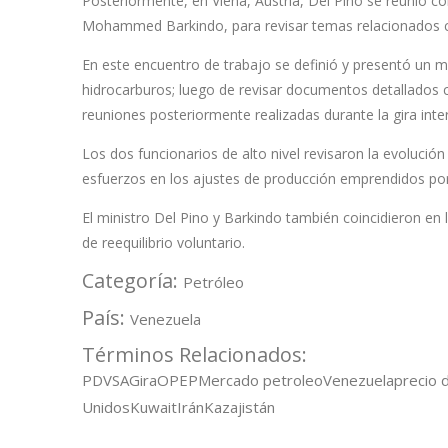
Posteriormente, en Viena, Austria, Del Pino se reunió co
Mohammed Barkindo, para revisar temas relacionados c
En este encuentro de trabajo se definió y presentó un 
hidrocarburos; luego de revisar documentos detallados c
reuniones posteriormente realizadas durante la gira inte
Los dos funcionarios de alto nivel revisaron la evolució
esfuerzos en los ajustes de producción emprendidos por
El ministro Del Pino y Barkindo también coincidieron en 
de reequilibrio voluntario.
Categoría:
Petróleo
País:
Venezuela
Términos Relacionados:
PDVSA
Gira
OPEP
Mercado petroleo
Venezuela
precio 
Unidos
Kuwait
Irán
Kazajistán