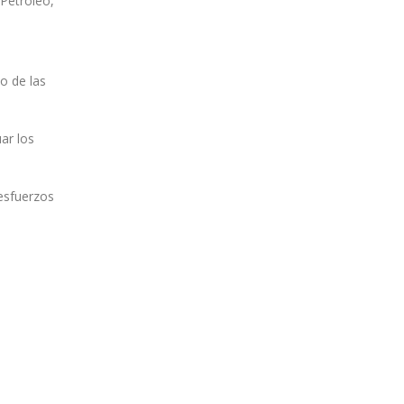
 Petróleo,
o de las
ar los
 esfuerzos