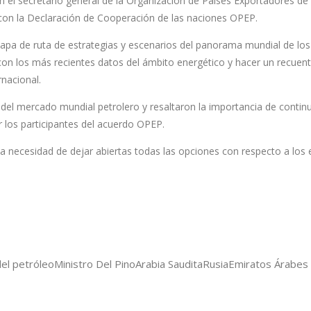
n el secretario general de la Organización de Países Exportadores de
on la Declaración de Cooperación de las naciones OPEP.
mapa de ruta de estrategias y escenarios del panorama mundial de los
on los más recientes datos del ámbito energético y hacer un recuent
rnacional.
n del mercado mundial petrolero y resaltaron la importancia de continu
 los participantes del acuerdo OPEP.
la necesidad de dejar abiertas todas las opciones con respecto a los
del petróleo
Ministro Del Pino
Arabia Saudita
Rusia
Emiratos Árabes