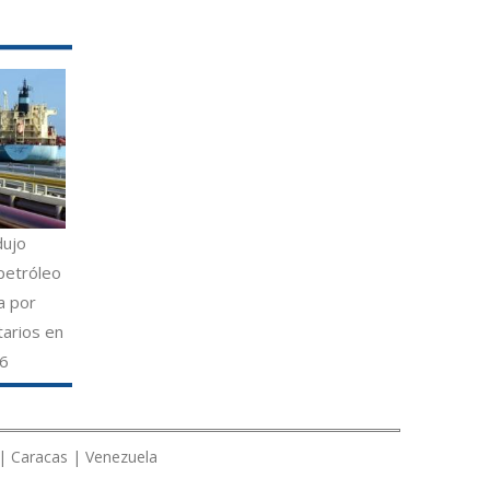
dujo
petróleo
a por
tarios en
26
 | Caracas | Venezuela