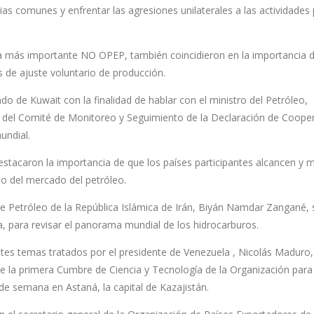
ias comunes y enfrentar las agresiones unilaterales a las actividades 
ra más importante NO OPEP, también coincidieron en la importancia d
s de ajuste voluntario de producción.
ado de Kuwait con la finalidad de hablar con el ministro del Petróleo,
fe del Comité de Monitoreo y Seguimiento de la Declaración de Coope
undial.
 destacaron la importancia de que los países participantes alcancen y
io del mercado del petróleo.
de Petróleo de la República Islámica de Irán, Biyán Namdar Zangané, 
ca, para revisar el panorama mundial de los hidrocarburos.
tes temas tratados por el presidente de Venezuela , Nicolás Maduro,
te la primera Cumbre de Ciencia y Tecnología de la Organización para 
de semana en Astaná, la capital de Kazajistán.