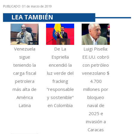
PUBLICADO: 01 de marzo de 2019
LEA TAMBIÉN
Venezuela
De La
Luigi Pisella:
sigue
Espriella
EE.UU. cobró
teniendo la
encendió la
con petróleo
carga fiscal
luz verde del
venezolano $
petrolera
fracking
4.700
más alta de
“responsable
millones por
América
y sostenible”
bloqueo
Latina
en Colombia
naval de
2025 e
invasión a
Caracas