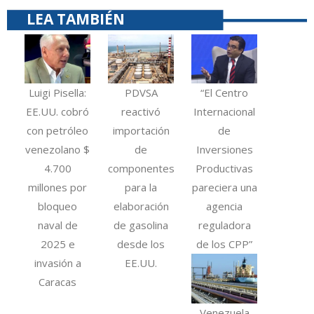
LEA TAMBIÉN
Luigi Pisella:
PDVSA
“El Centro
EE.UU. cobró
reactivó
Internacional
con petróleo
importación
de
venezolano $
de
Inversiones
4.700
componentes
Productivas
millones por
para la
pareciera una
bloqueo
elaboración
agencia
naval de
de gasolina
reguladora
2025 e
desde los
de los CPP”
invasión a
EE.UU.
Caracas
Venezuela