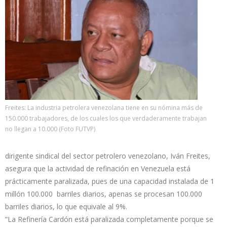
Freites: La industria petrolera venezolana tiene en su nómina más de
150.000 trabajadores, de los cuales los que verdaderamente trabajan
no llegan a 10.000 (Foto FUTVP)
dirigente sindical del sector petrolero venezolano, Iván Freites,
asegura que la actividad de refinación en Venezuela está
prácticamente paralizada, pues de una capacidad instalada de 1
millón 100.000 barriles diarios, apenas se procesan 100.000
barriles diarios, lo que equivale al 9%.
“La Refinería Cardón está paralizada completamente porque se