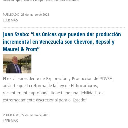
PUBLICADO: 23 de marzo de 2026
LEER MÁS
SOBRE VENEZUELA EXTIENDE MODELO DE NEGOCIOS DE LOS CPP
EN PETRÓLEO A LOS SECTORES ELÉCTRICO, CEMENTO, HIERRO Y
MINAS
Juan Szabo: “Las únicas que pueden dar producción
incremental en Venezuela son Chevron, Repsol y
Maurel & Prom”
El ex vicepresidente de Exploración y Producción de PDVSA ,
advierte que la reforma de la Ley de Hidrocarburos,
recientemente aprobada, tiene tiene una debilidad: “es
extremadamente discrecional para el Estado”
PUBLICADO: 22 de marzo de 2026
LEER MÁS
SOBRE JUAN SZABO: “LAS ÚNICAS QUE PUEDEN DAR PRODUCCIÓN
INCREMENTAL EN VENEZUELA SON CHEVRON, REPSOL Y MAUREL &