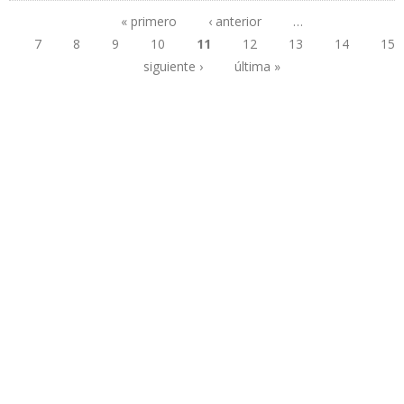
PROM”
« primero
‹ anterior
…
7
8
9
10
11
12
13
14
15
Páginas
siguiente ›
última »