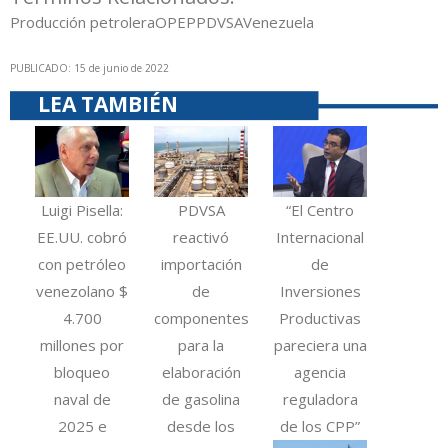
Producción petrolera
OPEP
PDVSA
Venezuela
PUBLICADO: 15 de junio de 2022
LEA TAMBIÉN
Luigi Pisella:
PDVSA
“El Centro
EE.UU. cobró
reactivó
Internacional
con petróleo
importación
de
venezolano $
de
Inversiones
4.700
componentes
Productivas
millones por
para la
pareciera una
bloqueo
elaboración
agencia
naval de
de gasolina
reguladora
2025 e
desde los
de los CPP”