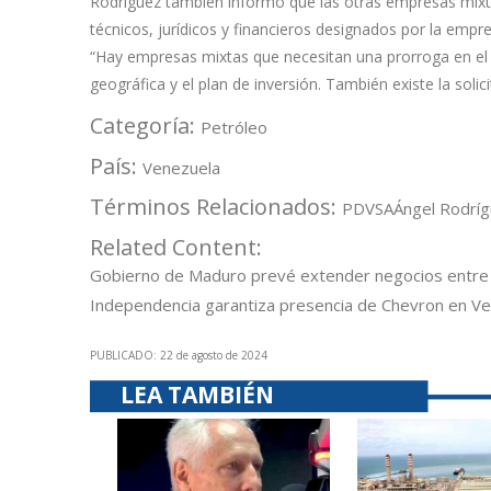
Rodríguez también informo que las otras empresas mixta
técnicos, jurídicos y financieros designados por la empre
“Hay empresas mixtas que necesitan una prorroga en el l
geográfica y el plan de inversión. También existe la sol
Categoría:
Petróleo
País:
Venezuela
Términos Relacionados:
PDVSA
Ángel Rodrí
Related Content:
Gobierno de Maduro prevé extender negocios entre
Independencia garantiza presencia de Chevron en Ven
PUBLICADO: 22 de agosto de 2024
LEA TAMBIÉN