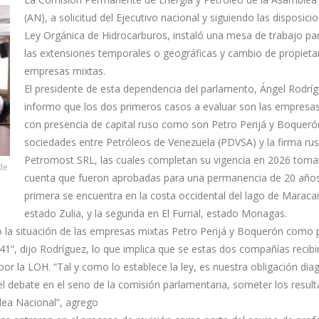
(AN), a solicitud del Ejecutivo nacional y siguiendo las disposici
Ley Orgánica de Hidrocarburos, instaló una mesa de trabajo para
las extensiones temporales o geográficas y cambio de propieta
empresas mixtas.
El presidente de esta dependencia del parlamento, Ángel Rodríg
informo que los dos primeros casos a evaluar son las empresa
con presencia de capital ruso como son Petro Perijá y Boqueró
sociedades entre Petróleos de Venezuela (PDVSA) y la firma ru
Petromost SRL, las cuales completan su vigencia en 2026 tom
de
cuenta que fueron aprobadas para una permanencia de 20 años
primera se encuentra en la costa occidental del lago de Maracai
estado Zulia, y la segunda en El Furrial, estado Monagas.
so la situación de las empresas mixtas Petro Perijá y Boquerón como 
1”, dijo Rodríguez, lo que implica que se estas dos compañías recibi
r la LOH. “Tal y como lo establece la ley, es nuestra obligación dia
el debate en el seno de la comisión parlamentaria, someter los result
blea Nacional”, agrego