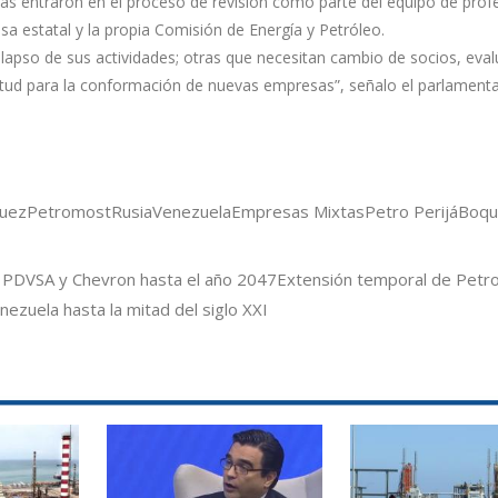
s entraron en el proceso de revisión como parte del equipo de profe
sa estatal y la propia Comisión de Energía y Petróleo.
apso de sus actividades; otras que necesitan cambio de socios, evalu
icitud para la conformación de nuevas empresas”, señalo el parlamenta
guez
Petromost
Rusia
Venezuela
Empresas Mixtas
Petro Perijá
Boqu
 PDVSA y Chevron hasta el año 2047
Extensión temporal de Petr
ezuela hasta la mitad del siglo XXI