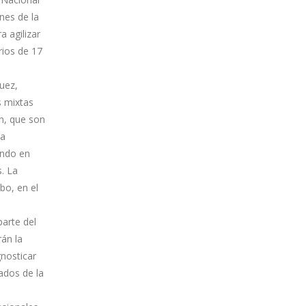
ones de la
 agilizar
rios de 17
uez,
s mixtas
n, que son
sa
ando en
. La
bo, en el
parte del
rán la
gnosticar
ados de la