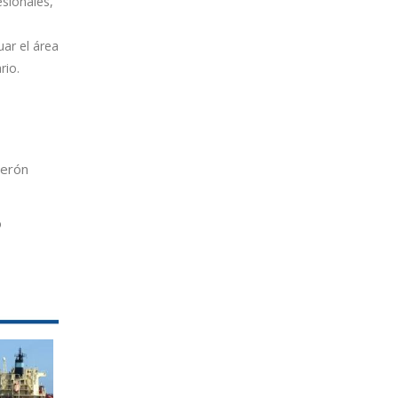
sionales,
ar el área
rio.
erón
o