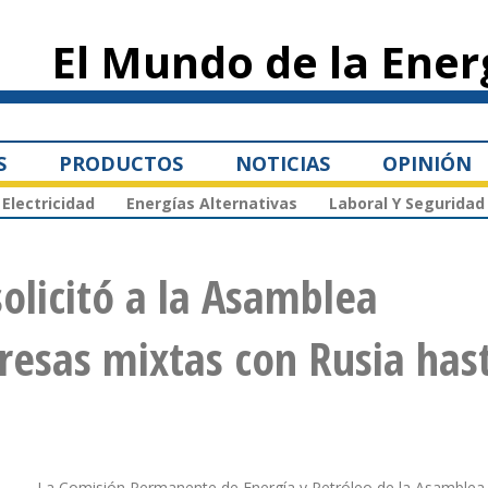
Pasar al
contenido
El Mundo de la Ener
principal
S
PRODUCTOS
NOTICIAS
OPINIÓN
Electricidad
Energías Alternativas
Laboral Y Seguridad
licitó a la Asamblea
resas mixtas con Rusia has
La Comisión Permanente de Energía y Petróleo de la Asamblea