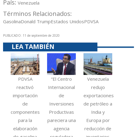
País:
Venezuela
Términos Relacionados:
Gasolina
Donald Trump
Estados Unidos
PDVSA
PUBLICADO: 11 de septiembre de 2020
LEA TAMBIÉN
PDVSA
“El Centro
Venezuela
reactivó
Internacional
redujo
importación
de
exportaciones
de
Inversiones
de petróleo a
componentes
Productivas
India y
para la
pareciera una
Europa por
elaboración
agencia
reducción de
de gasolina
reguladora
inventarios