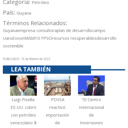
Categoría:
Petróleo
País:
Guyana
Términos Relacionados:
Guyana
empresa consultora
plan de desarrollo
campo
Uaru
ExxonMóbil
10 FPSO
recursos recuperables
desarrollo
sostenible
PUBLICADO: 15 de febrero de 2022
LEA TAMBIÉN
Luigi Pisella:
PDVSA
“El Centro
EE.UU. cobró
reactivó
Internacional
con petróleo
importación
de
venezolano $
de
Inversiones