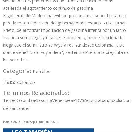
siendo los tres primeros los que afrontan de manera más
acelerada el agotamiento continuo de gasolina.
El gobierno de Maduro ha evitado pronunciarse sobre la materia
pero la reciente decisión del gobernador del estado Zulia, Omar
Prieto, de autorizar importación de gasolina intenta por un ladro
frenar la venta ilegal y resolver el problema, pero el funcionario
niega que el suministro se vaya a realizar desde Colombia. “¿De
dónde viene? No lo voy a decir”, sentenció Prieto a la pregunta de
los periodistas.
Categoría:
Petróleo
País:
Colombia
Términos Relacionados:
Terpel
Colombia
Gasolina
Venezuela
PDVSA
Contrabando
Zulia
Nort
de Santander
PUBLICADO: 18 de septiembre de 2020