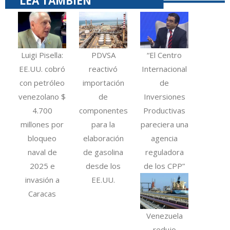
LEA TAMBIÉN
Luigi Pisella:
PDVSA
“El Centro
EE.UU. cobró
reactivó
Internacional
con petróleo
importación
de
venezolano $
de
Inversiones
4.700
componentes
Productivas
millones por
para la
pareciera una
bloqueo
elaboración
agencia
naval de
de gasolina
reguladora
2025 e
desde los
de los CPP”
invasión a
EE.UU.
Caracas
Venezuela
redujo