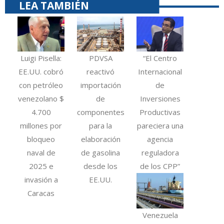
LEA TAMBIÉN
Luigi Pisella:
PDVSA
“El Centro
EE.UU. cobró
reactivó
Internacional
con petróleo
importación
de
venezolano $
de
Inversiones
4.700
componentes
Productivas
millones por
para la
pareciera una
bloqueo
elaboración
agencia
naval de
de gasolina
reguladora
2025 e
desde los
de los CPP”
invasión a
EE.UU.
Caracas
Venezuela