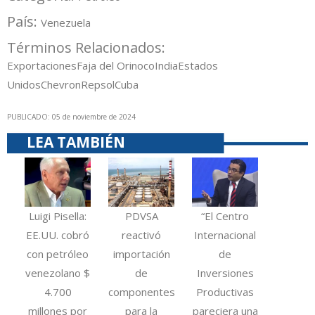
País:
Venezuela
Términos Relacionados:
Exportaciones
Faja del Orinoco
India
Estados
Unidos
Chevron
Repsol
Cuba
PUBLICADO: 05 de noviembre de 2024
LEA TAMBIÉN
Luigi Pisella:
PDVSA
“El Centro
EE.UU. cobró
reactivó
Internacional
con petróleo
importación
de
venezolano $
de
Inversiones
4.700
componentes
Productivas
millones por
para la
pareciera una