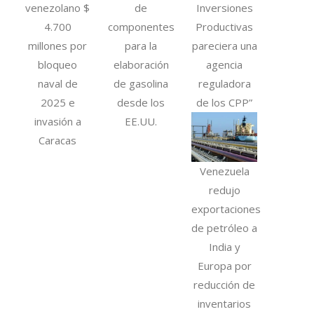
venezolano $
de
Inversiones
4.700
componentes
Productivas
millones por
para la
pareciera una
bloqueo
elaboración
agencia
naval de
de gasolina
reguladora
2025 e
desde los
de los CPP”
invasión a
EE.UU.
Caracas
Venezuela
redujo
exportaciones
de petróleo a
India y
Europa por
reducción de
inventarios