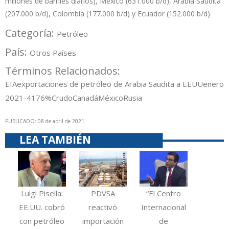
millones de barriles diarios), México (631.000 b/d), Arabia Saudita
(207.000 b/d), Colombia (177.000 b/d) y Ecuador (152.000 b/d).
Categoría:
Petróleo
País:
Otros Países
Términos Relacionados:
EIA
exportaciones de petróleo de Arabia Saudita a EEUU
enero
2021
-41
76%
Crudo
Canadá
México
Rusia
PUBLICADO: 08 de abril de 2021
LEA TAMBIÉN
Luigi Pisella:
PDVSA
“El Centro
EE.UU. cobró
reactivó
Internacional
con petróleo
importación
de