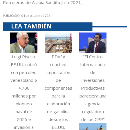
Petroleras de Arabia Saudita Julio 2021;;
PUBLICADO: 04 de octubre de 2021
LEA TAMBIÉN
Luigi Pisella:
PDVSA
“El Centro
EE.UU. cobró
reactivó
Internacional
con petróleo
importación
de
venezolano $
de
Inversiones
4.700
componentes
Productivas
millones por
para la
pareciera una
bloqueo
elaboración
agencia
naval de
de gasolina
reguladora
2025 e
desde los
de los CPP”
invasión a
EE.UU.