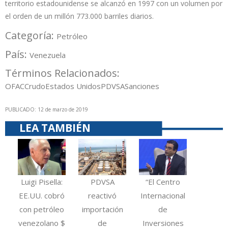
territorio estadounidense se alcanzó en 1997 con un volumen por
el orden de un millón 773.000 barriles diarios.
Categoría:
Petróleo
País:
Venezuela
Términos Relacionados:
OFAC
Crudo
Estados Unidos
PDVSA
Sanciones
PUBLICADO: 12 de marzo de 2019
LEA TAMBIÉN
Luigi Pisella:
PDVSA
“El Centro
EE.UU. cobró
reactivó
Internacional
con petróleo
importación
de
venezolano $
de
Inversiones