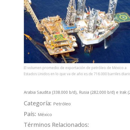
El volumen promedio de exportación de petróleo de México a
Estados Unidos en lo que va de año es de 716.000 barriles diari
Arabia Saudita (338.000 b/d), Rusia (282.000 b/d) e Irak (
Categoría:
Petróleo
País:
México
Términos Relacionados: