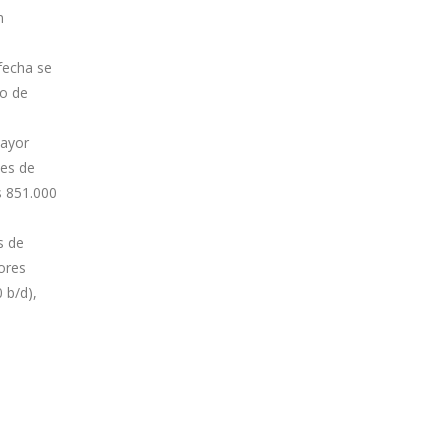
n
fecha se
io de
mayor
nes de
s 851.000
s de
ores
 b/d),