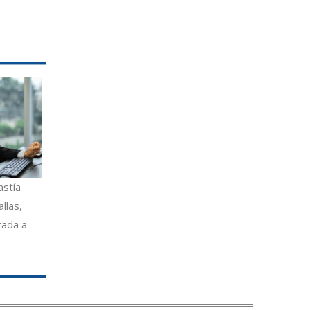
astía
llas,
rada a