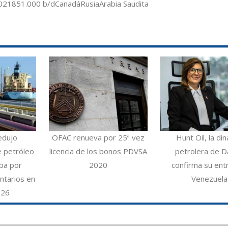
2021
851.000 b/d
Canadá
Rusia
Arabia Saudita
edujo
OFAC renueva por 25ª vez
Hunt Oil, la din
e petróleo
licencia de los bonos PDVSA
petrolera de Da
opa por
2020
confirma su ent
ntarios en
Venezuela
026