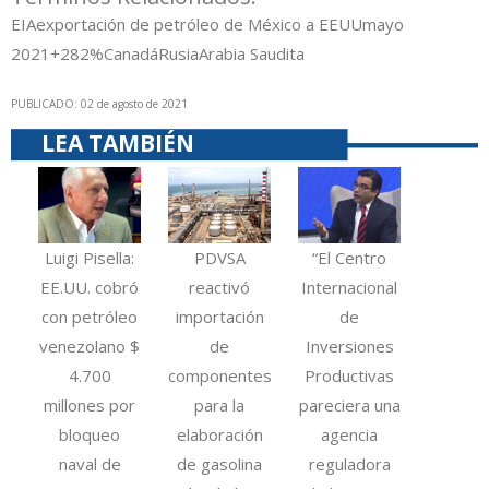
EIA
exportación de petróleo de México a EEUU
mayo
2021
+2
82%
Canadá
Rusia
Arabia Saudita
PUBLICADO: 02 de agosto de 2021
LEA TAMBIÉN
Luigi Pisella:
PDVSA
“El Centro
EE.UU. cobró
reactivó
Internacional
con petróleo
importación
de
venezolano $
de
Inversiones
4.700
componentes
Productivas
millones por
para la
pareciera una
bloqueo
elaboración
agencia
naval de
de gasolina
reguladora