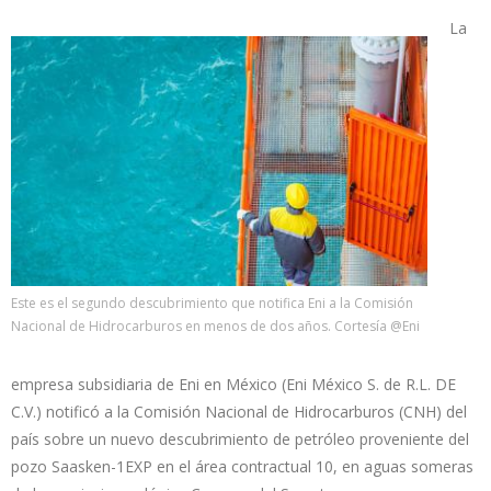
La
Este es el segundo descubrimiento que notifica Eni a la Comisión
Nacional de Hidrocarburos en menos de dos años. Cortesía @Eni
empresa subsidiaria de Eni en México (Eni México S. de R.L. DE
C.V.) notificó a la Comisión Nacional de Hidrocarburos (CNH) del
país sobre un nuevo descubrimiento de petróleo proveniente del
pozo Saasken-1EXP en el área contractual 10, en aguas someras