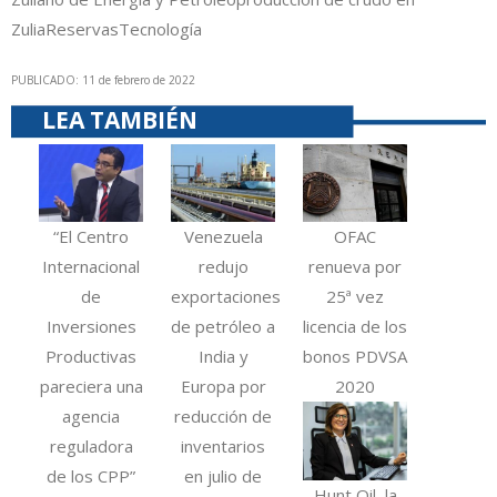
Zulia
Reservas
Tecnología
PUBLICADO: 11 de febrero de 2022
LEA TAMBIÉN
“El Centro
Venezuela
OFAC
Internacional
redujo
renueva por
de
exportaciones
25ª vez
Inversiones
de petróleo a
licencia de los
Productivas
India y
bonos PDVSA
pareciera una
Europa por
2020
agencia
reducción de
reguladora
inventarios
de los CPP”
en julio de
Hunt Oil, la