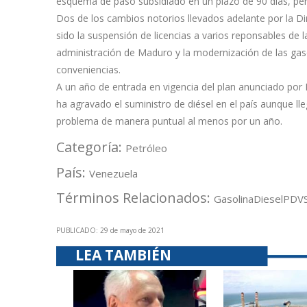
esquema de paso subsidiado en un plazo de 90 días, per
Dos de los cambios notorios llevados adelante por la Di
sido la suspensión de licencias a varios reponsables de l
administración de Maduro y la modernización de las gas
conveniencias.
A un año de entrada en vigencia del plan anunciado por M
ha agravado el suministro de diésel en el país aunque lle
problema de manera puntual al menos por un año.
Categoría:
Petróleo
País:
Venezuela
Términos Relacionados:
Gasolina
Diesel
PDV
PUBLICADO: 29 de mayo de 2021
LEA TAMBIÉN