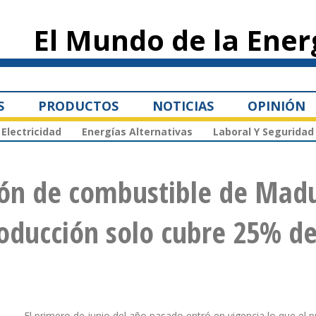
Pasar al
contenido
El Mundo de la Ener
principal
S
PRODUCTOS
NOTICIAS
OPINIÓN
Electricidad
Energías Alternativas
Laboral Y Seguridad
ción de combustible de Mad
oducción solo cubre 25% de
El primero de junio del año pasado entró en vigencia lo que el p