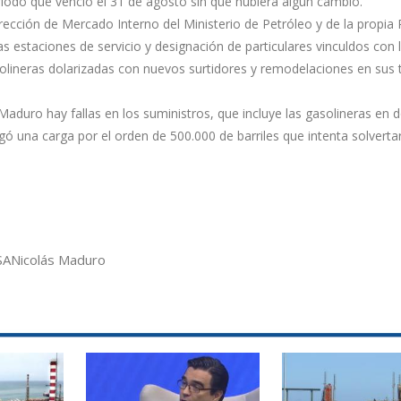
íodo que venció el 31 de agosto sin que hubiera algún cambio.
rección de Mercado Interno del Ministerio de Petróleo y de la propi
as estaciones de servicio y designación de particulares vinculdos con 
olineras dolarizadas con nuevos surtidores y remodelaciones en sus 
aduro hay fallas en los suministros, que incluye las gasolineras en d
gó una carga por el orden de 500.000 de barriles que intenta solvertar
SA
Nicolás Maduro