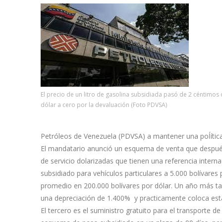
El precio de un litro de gasolina subsidiada pasó de 2 céntimos
dólar a cero por la devaluación (Foto PDVSA)
Petróleos de Venezuela (PDVSA) a mantener una poĺítica d
El mandatario anunció un esquema de venta que después
de servicio dolarizadas que tienen una referencia intern
subsidiado para vehículos particulares a 5.000 bolívare
promedio en 200.000 bolívares por dólar. Un año más tar
una depreciación de 1.400% y practicamente coloca esta 
El tercero es el suministro gratuito para el transporte de