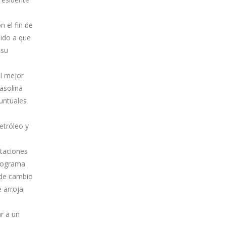
n el fin de
bido a que
 su
el mejor
asolina
puntuales
etróleo y
staciones
programa
 de cambio
 arroja
ar a un