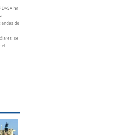
a PDVSA ha
la
tiendas de
ólares; se
 el