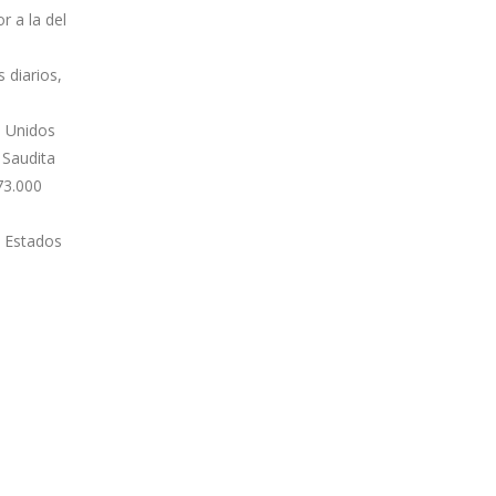
r a la del
 diarios,
s Unidos
 Saudita
73.000
a Estados