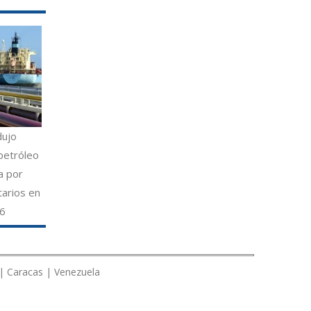
dujo
petróleo
a por
tarios en
26
 | Caracas | Venezuela