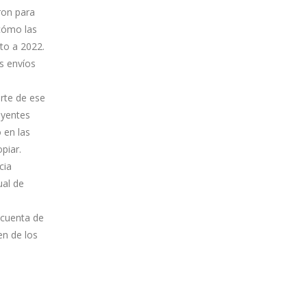
ron para
cómo las
to a 2022.
os envíos
arte de ese
uyentes
 en las
piar.
cia
ual de
 cuenta de
en de los