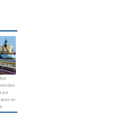
dujo
petróleo
a por
tarios en
26