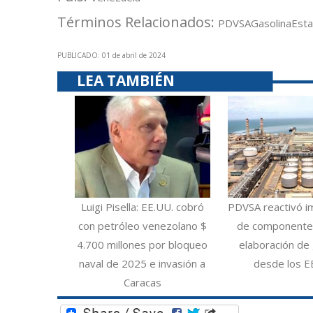
Términos Relacionados:
PDVSA
Gasolina
Est
PUBLICADO: 01 de abril de 2024
LEA TAMBIÉN
Luigi Pisella: EE.UU. cobró
PDVSA reactivó i
con petróleo venezolano $
de componentes
4.700 millones por bloqueo
elaboración de 
naval de 2025 e invasión a
desde los E
Caracas