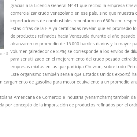
gracias a la Licencia General Nº 41 que recibió la empresa Chev
comercializar crudo venezolano en ese país, sino que muestra 
importaciones de combustibles repuntaron en 650% con respec
Estas cifras de la EIA ya certificadas revelan que en promedio l
de productos refinados hacia Venezuela durante el año pasado
alcanzaron un promedio de 15.000 barriles diarios y la mayor p
volumen (alrededor de 87%) se corresponde a los envíos de dil
por $
para ser utilizado en el mejoramiento del crudo pesado extraído
empresas mixtas en las que participa Chevron, sobre todo Petro
Este organismo también señala que Estados Unidos exportó ha
un cargamento de gasolina para motor equivalente a un promedio an
nezolana Americana de Comercio e Industria (Venamcham) también da
a por concepto de la importación de productos refinados por el ord