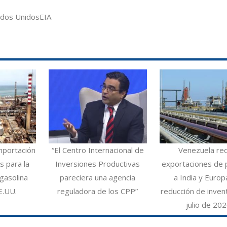
ados Unidos
EIA
mportación
“El Centro Internacional de
Venezuela re
 para la
Inversiones Productivas
exportaciones de 
gasolina
pareciera una agencia
a India y Europ
E.UU.
reguladora de los CPP”
reducción de inven
julio de 20