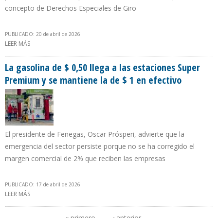
concepto de Derechos Especiales de Giro
PUBLICADO: 20 de abril de 2026
LEER MÁS
SOBRE PLANTAS DE TERMOZULIA Y RAMÓN LAGUNA ESTÁN BAJO
REVISIÓN DE GE Y SIEMENS
La gasolina de $ 0,50 llega a las estaciones Super
Premium y se mantiene la de $ 1 en efectivo
El presidente de Fenegas, Oscar Prósperi, advierte que la
emergencia del sector persiste porque no se ha corregido el
margen comercial de 2% que reciben las empresas
PUBLICADO: 17 de abril de 2026
LEER MÁS
SOBRE LA GASOLINA DE $ 0,50 LLEGA A LAS ESTACIONES SUPER
PREMIUM Y SE MANTIENE LA DE $ 1 EN EFECTIVO
« primero
‹ anterior
…