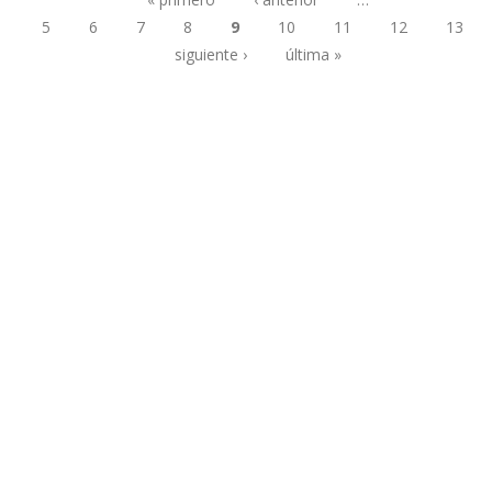
5
6
7
8
9
10
11
12
13
Páginas
siguiente ›
última »