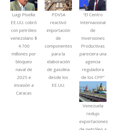
Luigi Pisella:
PDVSA
“El Centro
EE.UU. cobró
reactivó
Internacional
con petróleo
importación
de
venezolano $
de
Inversiones
4.700
componentes
Productivas
millones por
para la
pareciera una
bloqueo
elaboración
agencia
naval de
de gasolina
reguladora
2025 e
desde los
de los CPP”
invasión a
EE.UU.
Caracas
Venezuela
redujo
exportaciones
de petróleo a