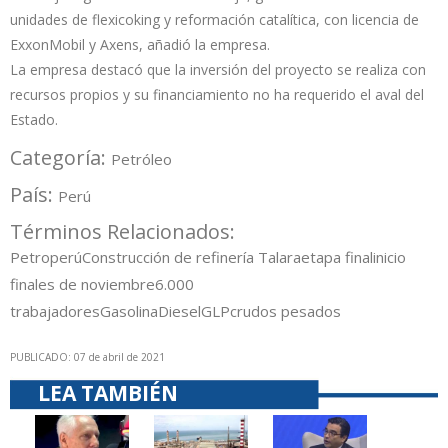
unidades de flexicoking y reformación catalítica, con licencia de
ExxonMobil y Axens, añadió la empresa.
La empresa destacó que la inversión del proyecto se realiza con
recursos propios y su financiamiento no ha requerido el aval del
Estado.
Categoría:
Petróleo
País:
Perú
Términos Relacionados:
Petroperú
Construcción de refinería Talara
etapa final
inicio
finales de noviembre
6.000
trabajadores
Gasolina
Diesel
GLP
crudos pesados
PUBLICADO: 07 de abril de 2021
LEA TAMBIÉN