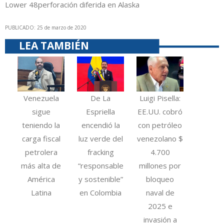
Lower 48
perforación diferida en Alaska
PUBLICADO: 25 de marzo de 2020
LEA TAMBIÉN
Venezuela
De La
Luigi Pisella:
sigue
Espriella
EE.UU. cobró
teniendo la
encendió la
con petróleo
carga fiscal
luz verde del
venezolano $
petrolera
fracking
4.700
más alta de
“responsable
millones por
América
y sostenible”
bloqueo
Latina
en Colombia
naval de
2025 e
invasión a