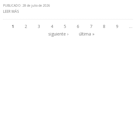
PUBLICADO: 28 de julio de 2026
LEER MÁS
SOBRE SOLO 9 DE LAS 46 EMPRESAS MIXTAS DEL SECTOR
PETROLERO EN VENEZUELA CUENTAN CON LICENCIA DE LA OFAC
1
2
3
4
5
6
7
8
9
…
siguiente ›
última »
Páginas