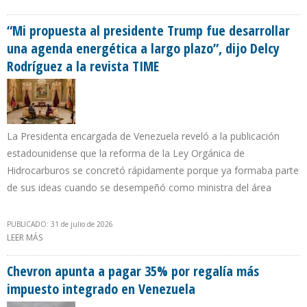
PETROLERAS EN VENEZUELA
“Mi propuesta al presidente Trump fue desarrollar
una agenda energética a largo plazo”, dijo Delcy
Rodríguez a la revista TIME
La Presidenta encargada de Venezuela reveló a la publicación
estadounidense que la reforma de la Ley Orgánica de
Hidrocarburos se concretó rápidamente porque ya formaba parte
de sus ideas cuando se desempeñó como ministra del área
PUBLICADO: 31 de julio de 2026
LEER MÁS
SOBRE “MI PROPUESTA AL PRESIDENTE TRUMP FUE DESARROLLAR
UNA AGENDA ENERGÉTICA A LARGO PLAZO”, DIJO DELCY
RODRÍGUEZ A LA REVISTA TIME
Chevron apunta a pagar 35% por regalía más
impuesto integrado en Venezuela