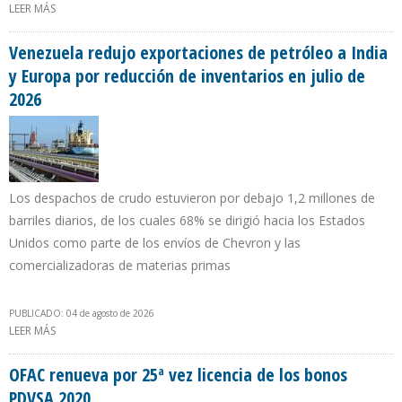
LEER MÁS
SOBRE “EL CENTRO INTERNACIONAL DE INVERSIONES
PRODUCTIVAS PARECIERA UNA AGENCIA REGULADORA DE LOS
CPP”
Venezuela redujo exportaciones de petróleo a India
y Europa por reducción de inventarios en julio de
2026
Los despachos de crudo estuvieron por debajo 1,2 millones de
barriles diarios, de los cuales 68% se dirigió hacia los Estados
Unidos como parte de los envíos de Chevron y las
comercializadoras de materias primas
PUBLICADO: 04 de agosto de 2026
LEER MÁS
SOBRE VENEZUELA REDUJO EXPORTACIONES DE PETRÓLEO A INDIA
Y EUROPA POR REDUCCIÓN DE INVENTARIOS EN JULIO DE 2026
OFAC renueva por 25ª vez licencia de los bonos
PDVSA 2020