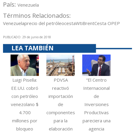
País:
Venezuela
Términos Relacionados:
Venezuela
precio del petróleo
cesta
Wti
Brent
Cesta OPEP
PUBLICADO: 29 de junio de 2018
LEA TAMBIÉN
Luigi Pisella:
PDVSA
“El Centro
EE.UU. cobró
reactivó
Internacional
con petróleo
importación
de
venezolano $
de
Inversiones
4.700
componentes
Productivas
millones por
para la
pareciera una
bloqueo
elaboración
agencia