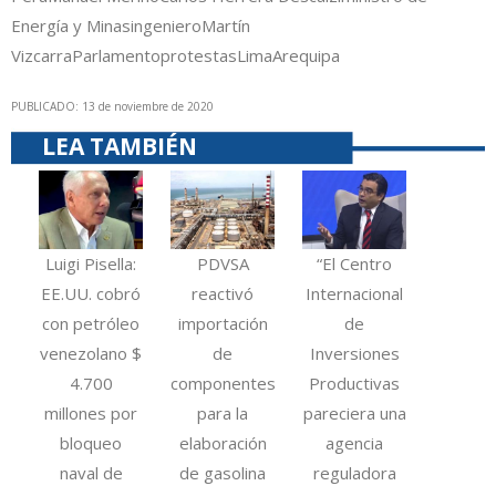
Energía y Minas
ingeniero
Martín
Vizcarra
Parlamento
protestas
Lima
Arequipa
PUBLICADO: 13 de noviembre de 2020
LEA TAMBIÉN
Luigi Pisella:
PDVSA
“El Centro
EE.UU. cobró
reactivó
Internacional
con petróleo
importación
de
venezolano $
de
Inversiones
4.700
componentes
Productivas
millones por
para la
pareciera una
bloqueo
elaboración
agencia
naval de
de gasolina
reguladora