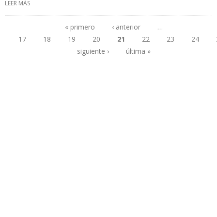
LEER MÁS
SOBRE VENEZUELA INTENTA QUE RUSIA REACTIVE INVERSIONES EN
SECTOR DE HIDROCARBUROS
« primero
‹ anterior
…
17
18
19
20
21
22
23
24
Páginas
siguiente ›
última »