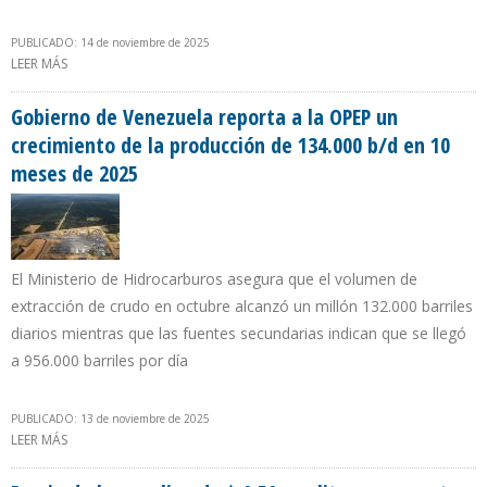
PUBLICADO: 14 de noviembre de 2025
LEER MÁS
SOBRE CITGO SUMA UNA GANANCIA NETA DE $ 185 MILLONES EN
NUEVE MESES DE 2025
Gobierno de Venezuela reporta a la OPEP un
crecimiento de la producción de 134.000 b/d en 10
meses de 2025
El Ministerio de Hidrocarburos asegura que el volumen de
extracción de crudo en octubre alcanzó un millón 132.000 barriles
diarios mientras que las fuentes secundarias indican que se llegó
a 956.000 barriles por día
PUBLICADO: 13 de noviembre de 2025
LEER MÁS
SOBRE GOBIERNO DE VENEZUELA REPORTA A LA OPEP UN
CRECIMIENTO DE LA PRODUCCIÓN DE 134.000 B/D EN 10 MESES DE
2025