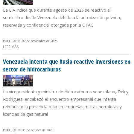
La EIA indica que durante agosto de 2025 se reactivó el
suministro desde Venezuela debido a la autorización privada,
reservada y confidencial otorgada por la OFAC
PUBLICADO: 02 de noviembre de 2025
LEER MÁS
SOBRE 39.000 B/D DE CRUDO VENEZOLANO SE EXPORTARON
HACIA EE.UU. DURANTE PRIMER MES DE LICENCIA RESERVADA DE
TRUMP
Venezuela intenta que Rusia reactive inversiones en
sector de hidrocarburos
La vicepresidenta y ministro de Hidrocarburos venezolana, Delcy
Rodríguez, encabezó el encuentro empresarial que intenta
reimpulsar la presencia rusa en empresas mixtas petroleras y
licencias de gas natural
PUBLICADO: 31 de octubre de 2025