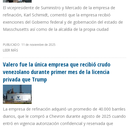
El vicepresidente de Suministro y Mercado de la empresa de
refinación, Karl Schimidt, comentó que la empresa recibió
exenciones del Gobierno federal y de gobernación del estado de
Masschusetts así como de la alcaldía de la propia ciudad
PUBLICADO: 11 de noviembre de 2025
LEER MÁS
SOBRE CITGO OBTUVO BENEFICIOS FISCALES PARA MEJORA Y
REUBICACIÓN DE SU EMBLEMÁTICA VALLA PUBLICITARIA EN
BOSTON
Valero fue la única empresa que recibió crudo
venezolano durante primer mes de la licencia
privada que Trump
La empresa de refinación adquirió un promedio de 40.000 barriles
diarios, que le compró a Chevron durante agosto de 2025 cuando
entró en vigencia autorización confidencial y reservada que