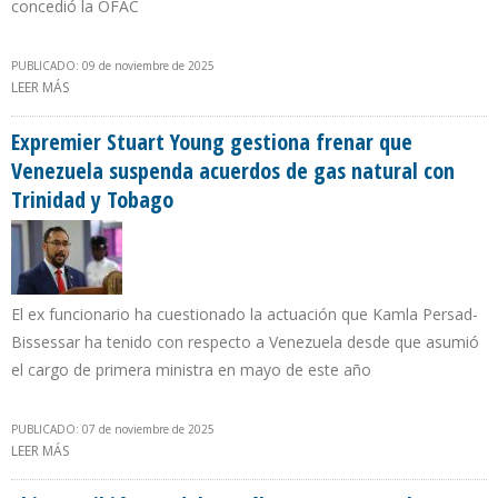
concedió la OFAC
PUBLICADO: 09 de noviembre de 2025
LEER MÁS
SOBRE VALERO FUE LA ÚNICA EMPRESA QUE RECIBIÓ CRUDO
VENEZOLANO DURANTE PRIMER MES DE LA LICENCIA PRIVADA QUE
TRUMP
Expremier Stuart Young gestiona frenar que
Venezuela suspenda acuerdos de gas natural con
Trinidad y Tobago
El ex funcionario ha cuestionado la actuación que Kamla Persad-
Bissessar ha tenido con respecto a Venezuela desde que asumió
el cargo de primera ministra en mayo de este año
PUBLICADO: 07 de noviembre de 2025
LEER MÁS
SOBRE EXPREMIER STUART YOUNG GESTIONA FRENAR QUE
VENEZUELA SUSPENDA ACUERDOS DE GAS NATURAL CON
TRINIDAD Y TOBAGO