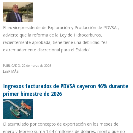
El ex vicepresidente de Exploración y Producción de PDVSA ,
advierte que la reforma de la Ley de Hidrocarburos,
recientemente aprobada, tiene tiene una debilidad: “es
extremadamente discrecional para el Estado”
PUBLICADO: 22 de marzo de 2026
LEER MÁS
SOBRE JUAN SZABO: “LAS ÚNICAS QUE PUEDEN DAR PRODUCCIÓN
INCREMENTAL EN VENEZUELA SON CHEVRON, REPSOL Y MAUREL &
PROM”
Ingresos facturados de PDVSA cayeron 46% durante
primer bimestre de 2026
El acumulado por concepto de exportación en los meses de
enero y febrero suma 1.647 millones de dólares, monto que no