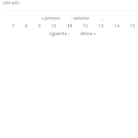
LEER MÁS
SOBRE DELCY RODRÍGUEZ LE QUITA LA DIRECTRIZ MILITAR AL
MINISTERIO DE ENERGÍA ELÉCTRICA
« primero
‹ anterior
…
7
8
9
10
11
12
13
14
15
Páginas
siguiente ›
última »