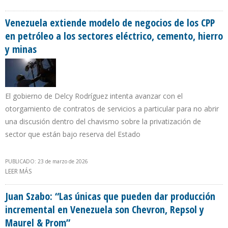
PETROLERAS DE VENEZUELA EN 2025
Venezuela extiende modelo de negocios de los CPP
en petróleo a los sectores eléctrico, cemento, hierro
y minas
El gobierno de Delcy Rodríguez intenta avanzar con el
otorgamiento de contratos de servicios a particular para no abrir
una discusión dentro del chavismo sobre la privatización de
sector que están bajo reserva del Estado
PUBLICADO: 23 de marzo de 2026
LEER MÁS
SOBRE VENEZUELA EXTIENDE MODELO DE NEGOCIOS DE LOS CPP
EN PETRÓLEO A LOS SECTORES ELÉCTRICO, CEMENTO, HIERRO Y
MINAS
Juan Szabo: “Las únicas que pueden dar producción
incremental en Venezuela son Chevron, Repsol y
Maurel & Prom”