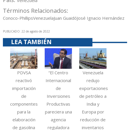
Venezuela
Términos Relacionados:
Conoco-Phillips
Venezuela
Juan Guaidó
José Ignacio Hernández
PUBLICADO: 22 de agosto de 2022
LEA TAMBIÉN
PDVSA
“El Centro
Venezuela
reactivó
Internacional
redujo
importación
de
exportaciones
de
Inversiones
de petróleo a
componentes
Productivas
India y
para la
pareciera una
Europa por
elaboración
agencia
reducción de
de gasolina
reguladora
inventarios